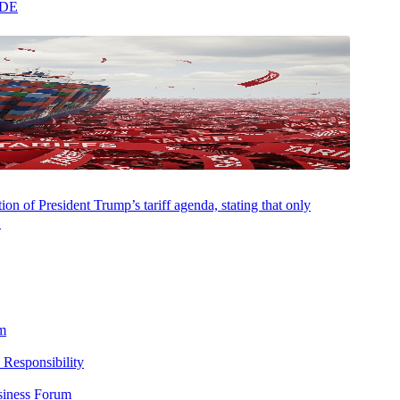
ADE
on of President Trump’s tariff agenda, stating that only
.
m
 Responsibility
siness Forum