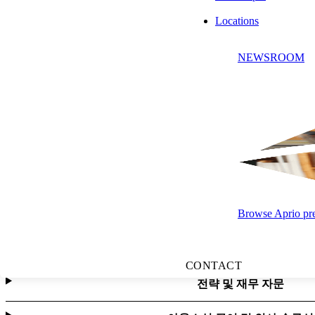
세금 효율적인 이익 환원 전략
Locations
다중 통화 재무제표 감사
NEWSROOM
국제회계기준(IFRS), 미국회계기준(US GAAP) 및 외국회계기
특별 프로젝트 및 합의된 절차 보
아웃소싱 회계
연방 기업 세액 공제 및 인센티
Browse Aprio pres
주 및 지방세(SALT) 컨설팅
리스크 및 컴플라이언스
CONTACT
전략 및 재무 자문