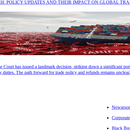
CH: POLICY UPDATES AND THEIR IMPACT ON GLOBAL TR
Court has issued a landmark decision, striking down a significant porti
 duties. The path forward for trade policy and refunds remains unclear
Newsroo
Corporate
Black Bu