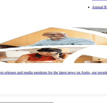
Annual R
준(Foreign GAAP) 전환
고서
브
s releases and media mentions for the latest news on Aprio, our peopl